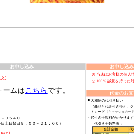
お申し込み
お申し込み
当店はお客様の個人
※
注文】
100％ 誠意を持っ
※
ォームは
こちら
です。
代金のお支
■
大和便の代引き払い
（商品と代金引き換え、ク
トカード
（キャッシュカー
・
代引き手数料がかかります
０－０５４０
祭日９：００～２１：００）
代引き手数料表：
合計金額
代
FAX】