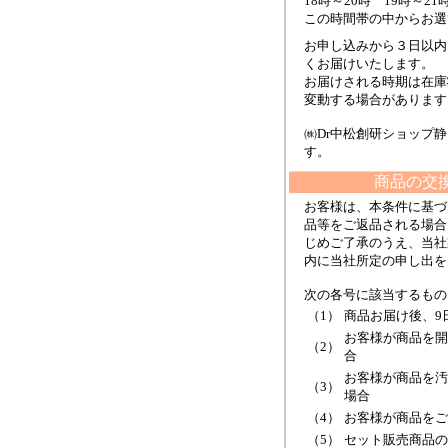
18時～20時 19時～21
この時間帯の中からお選
お申し込みから３日以内
くお届けいたします。
お届けされる時期は在庫
変動する場合があります
㈱Dr中松創研ショップ
す。
商品の交
お客様は、本条件に基づ
品等をご返品される場合
じめご了承のうえ、当社
内に当社所定の申し出を
次の各号に該当するもの
（1）
商品お届け後、9
お客様が商品を開
（2）
合
お客様が商品を汚
（3）
場合
（4）
お客様が商品をご
（5）
セット販売商品の