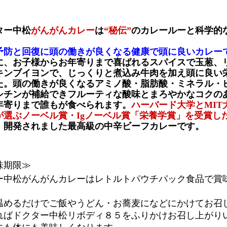
ター中松
がんがんカレー
は
“秘伝”
のカレールーと科学的
予防と回復に頭の働きが良くなる健康で頭に良いカレー
に、お子様からお年寄りまで喜ばれるスパイスで玉葱、
キンブイヨンで、じっくりと煮込み牛肉を加え頭に良い
た。頭の働きが良くなるアミノ酸・脂肪酸・ミネラル・
シチンが補給できフルーティな酸味とまろやかなコクの
年寄りまで誰もが食べられます。
ハーバード大学とMIT
が選ぶノーベル賞・Igノーベル賞「栄養学賞」を受賞し
、開発されました最高級の中辛ビーフカレーです。
味期限≫
ー中松がんがんカレーはレトルトパウチパック食品で賞
温めるだけでご飯やうどん・お蕎麦になどにかけてお召
ればドクター中松リボディ８５をふりかけお召し上がり