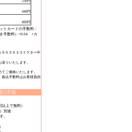
330円
440円
660円
ットカードの手数料：
手数料）×0.04 +カ
) ９０３９３３ドクター中
お送りいたします。
めてご連絡いたします。
、振込手数料はお客様負担
届け方法
円以上で無料）
）別途
す。
8時