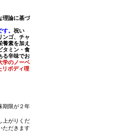
な理論に基づ
です。
祝い
リンゴ、チャ
栄養素を加え
ビタミン・食
ある辛味でお
大学のノーベ
たリボディ理
味期限が２年
し上がりくだ
いただきます