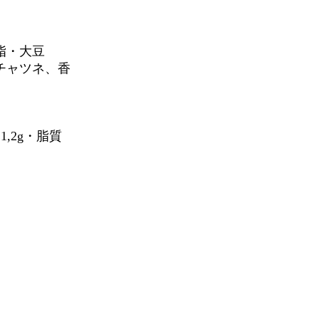
脂・大豆
チャツネ、香
）
1,2g・脂質