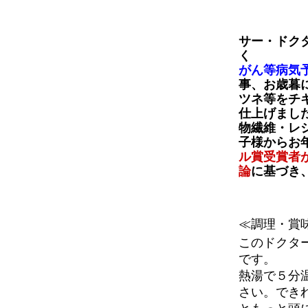
サー・ドク
く
がん等病気
事、お歳暮
ツネ等をチ
仕上げまし
物繊維・レ
子様からお
ル賞受賞者
論
に基づき
≪調理・賞
このドクタ
です。
熱湯で５分
さい。でき