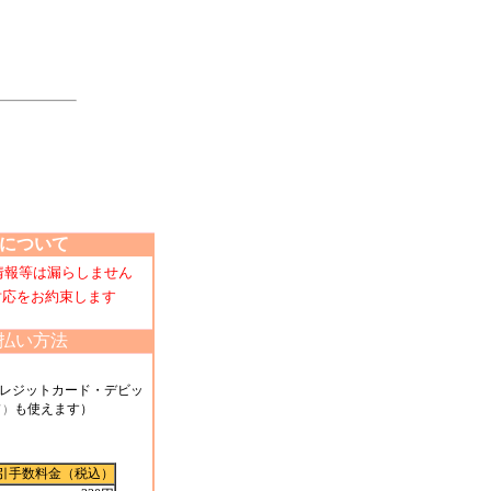
について
情報等は漏らしません
た対応をお約束します
払い方法
レジットカード・デビッ
も使えます）
ド）
引手数料金（税込）