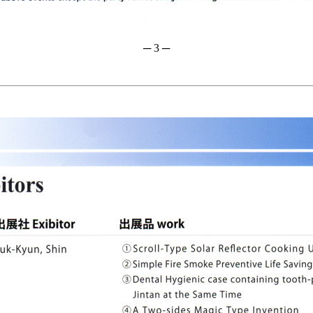
─ 3 ─