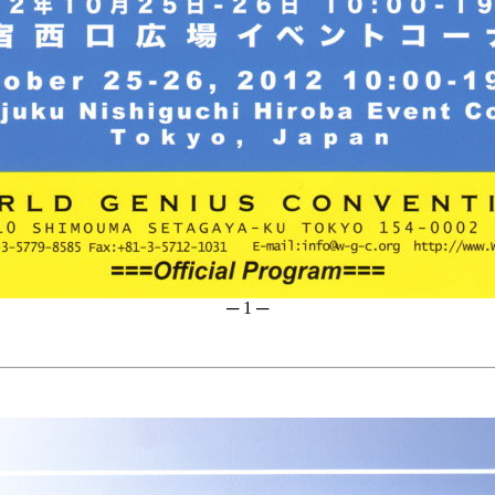
─ 1 ─