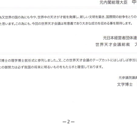
─ 2 ─